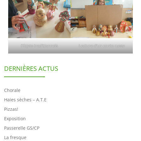
Objets traditionnels
Lecture d’un conte russe
DERNIÈRES ACTUS
Chorale
Haies sèches – A.T.E
Pizzas!
Exposition
Passerelle GS/CP
La fresque