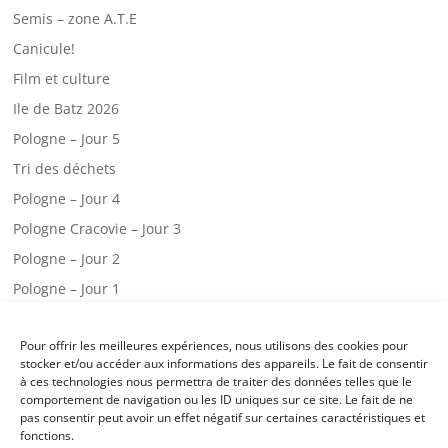
Semis – zone A.T.E
Canicule!
Film et culture
Ile de Batz 2026
Pologne – Jour 5
Tri des déchets
Pologne – Jour 4
Pologne Cracovie – Jour 3
Pologne – Jour 2
Pologne – Jour 1
Web radio – CM2.A
Pour offrir les meilleures expériences, nous utilisons des cookies pour
Une visite chez les pompiers!
stocker et/ou accéder aux informations des appareils. Le fait de consentir
Classe de mer – jour 3
à ces technologies nous permettra de traiter des données telles que le
comportement de navigation ou les ID uniques sur ce site. Le fait de ne
Classe de mer – jour 2
pas consentir peut avoir un effet négatif sur certaines caractéristiques et
fonctions.