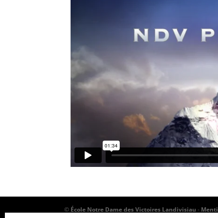
©
École Notre Dame des Victoires Landivisiau
-
Menti