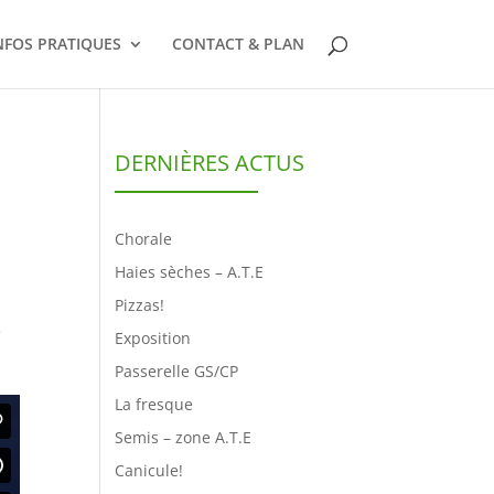
NFOS PRATIQUES
CONTACT & PLAN
DERNIÈRES ACTUS
Chorale
Haies sèches – A.T.E
Pizzas!
e
Exposition
Passerelle GS/CP
La fresque
Semis – zone A.T.E
Canicule!