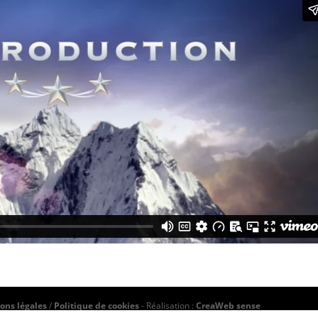
ons légales
/
Politique de cookies
- Réalisation :
CreaWeb sense