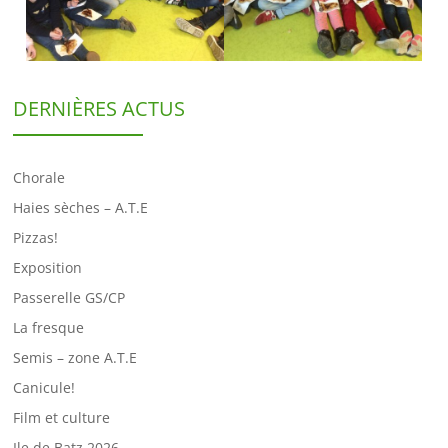
DERNIÈRES ACTUS
Chorale
Haies sèches – A.T.E
Pizzas!
Exposition
Passerelle GS/CP
La fresque
Semis – zone A.T.E
Canicule!
Film et culture
Ile de Batz 2026