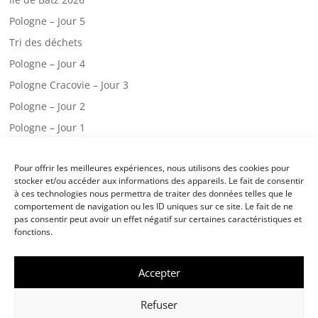
Pologne – Jour 5
Tri des déchets
Pologne – Jour 4
Pologne Cracovie – Jour 3
Pologne – Jour 2
Pologne – Jour 1
Web radio – CM2.A
Pour offrir les meilleures expériences, nous utilisons des cookies pour
Une visite chez les pompiers!
stocker et/ou accéder aux informations des appareils. Le fait de consentir
Classe de mer – jour 3
à ces technologies nous permettra de traiter des données telles que le
comportement de navigation ou les ID uniques sur ce site. Le fait de ne
Classe de mer – jour 2
pas consentir peut avoir un effet négatif sur certaines caractéristiques et
fonctions.
Accepter
©
École Notre Dame des Victoires Landivisiau
-
Mentions légales
/
Politique
Refuser
de cookies
- Réalisation :
CreaWeb sense