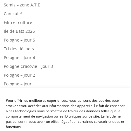
Semis – zone A.T.E
Canicule!
Film et culture
Ile de Batz 2026
Pologne – Jour 5
Tri des déchets
Pologne – Jour 4
Pologne Cracovie – Jour 3
Pologne – Jour 2
Pologne – Jour 1
Web radio – CM2.A
Pour offrir les meilleures expériences, nous utilisons des cookies pour
Une visite chez les pompiers!
stocker et/ou accéder aux informations des appareils. Le fait de consentir
Classe de mer – jour 3
à ces technologies nous permettra de traiter des données telles que le
comportement de navigation ou les ID uniques sur ce site. Le fait de ne
Classe de mer – jour 2
pas consentir peut avoir un effet négatif sur certaines caractéristiques et
fonctions.