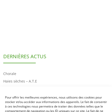
DERNIÈRES ACTUS
Chorale
Haies sèches – A.T.E
Pizzas!
Exposition
Passerelle GS/CP
La fresque
Semis – zone A.T.E
Pour offrir les meilleures expériences, nous utilisons des cookies pour
Canicule!
stocker et/ou accéder aux informations des appareils. Le fait de consentir
à ces technologies nous permettra de traiter des données telles que le
Film et culture
comportement de navigation ou les ID uniques sur ce site. Le fait de ne