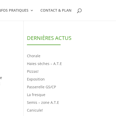
NFOS PRATIQUES
CONTACT & PLAN
DERNIÈRES ACTUS
Chorale
Haies sèches – A.T.E
Pizzas!
se
Exposition
t
Passerelle GS/CP
La fresque
Semis – zone A.T.E
Canicule!