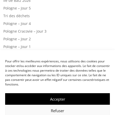
Ile de Batz 2026
Pologne – Jour 5
Tri des déchets
Pologne – Jour 4
Pologne Cracovie – Jour 3
Pologne – Jour 2
Pologne – Jour 1
Web radio – CM2.A
Pour offrir les meilleures expériences, nous utilisons des cookies pour
Une visite chez les pompiers!
stocker et/ou accéder aux informations des appareils. Le fait de consentir
Classe de mer – jour 3
à ces technologies nous permettra de traiter des données telles que le
comportement de navigation ou les ID uniques sur ce site. Le fait de ne
Classe de mer – jour 2
pas consentir peut avoir un effet négatif sur certaines caractéristiques et
fonctions.
Accepter
©
École Notre Dame des Victoires Landivisiau
-
Mentions légales
/
Politique
Refuser
de cookies
- Réalisation :
CreaWeb sense