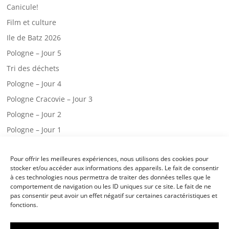
Canicule!
Film et culture
Ile de Batz 2026
Pologne – Jour 5
Tri des déchets
Pologne – Jour 4
Pologne Cracovie – Jour 3
Pologne – Jour 2
Pologne – Jour 1
Web radio – CM2.A
Pour offrir les meilleures expériences, nous utilisons des cookies pour
Une visite chez les pompiers!
stocker et/ou accéder aux informations des appareils. Le fait de consentir
Classe de mer – jour 3
à ces technologies nous permettra de traiter des données telles que le
comportement de navigation ou les ID uniques sur ce site. Le fait de ne
Classe de mer – jour 2
pas consentir peut avoir un effet négatif sur certaines caractéristiques et
fonctions.