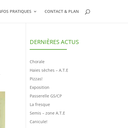
NFOS PRATIQUES
CONTACT & PLAN
DERNIÈRES ACTUS
Chorale
Haies sèches – A.T.E
r
Pizzas!
Exposition
Passerelle GS/CP
La fresque
Semis – zone A.T.E
Canicule!