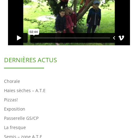
DERNIÈRES ACTUS
Chorale
Haies sèches – A.T.E
Pizzas!
Exposition
Passerelle GS/CP
La fresque
Semis – zone A.T.E