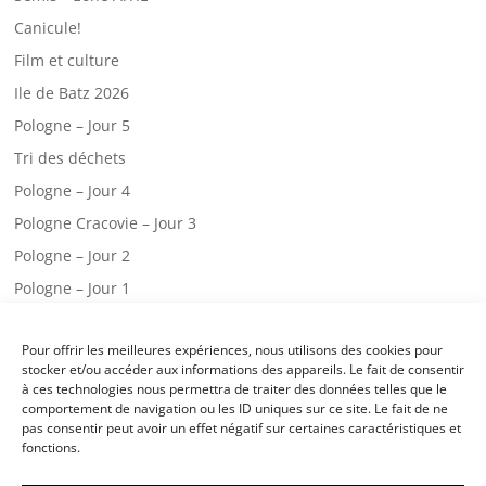
Canicule!
Film et culture
Ile de Batz 2026
Pologne – Jour 5
Tri des déchets
Pologne – Jour 4
Pologne Cracovie – Jour 3
Pologne – Jour 2
Pologne – Jour 1
Web radio – CM2.A
Pour offrir les meilleures expériences, nous utilisons des cookies pour
Une visite chez les pompiers!
stocker et/ou accéder aux informations des appareils. Le fait de consentir
Classe de mer – jour 3
à ces technologies nous permettra de traiter des données telles que le
comportement de navigation ou les ID uniques sur ce site. Le fait de ne
Classe de mer – jour 2
pas consentir peut avoir un effet négatif sur certaines caractéristiques et
fonctions.