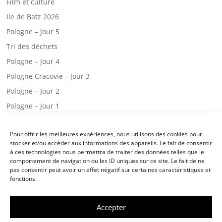
Film et culture
Ile de Batz 2026
Pologne – Jour 5
Tri des déchets
Pologne – Jour 4
Pologne Cracovie – Jour 3
Pologne – Jour 2
Pologne – Jour 1
Web radio – CM2.A
Pour offrir les meilleures expériences, nous utilisons des cookies pour
Une visite chez les pompiers!
stocker et/ou accéder aux informations des appareils. Le fait de consentir
Classe de mer – jour 3
à ces technologies nous permettra de traiter des données telles que le
comportement de navigation ou les ID uniques sur ce site. Le fait de ne
Classe de mer – jour 2
pas consentir peut avoir un effet négatif sur certaines caractéristiques et
fonctions.
Accepter
©
École Notre Dame des Victoires Landivisiau
-
Mentions légales
/
Politique