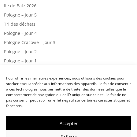
Ile de Batz 2026
Pologne – Jour 5
Tri des déchets
Pologne – Jour 4
Pologne Cracovie – Jour 3
Pologne – Jour 2
Pologne – Jour 1
Web radio – CM2.A
Pour offrir les meilleures expériences, nous utilisons des cookies pour
Une visite chez les pompiers!
stocker et/ou accéder aux informations des appareils. Le fait de consentir
Classe de mer – jour 3
à ces technologies nous permettra de traiter des données telles que le
comportement de navigation ou les ID uniques sur ce site. Le fait de ne
Classe de mer – jour 2
pas consentir peut avoir un effet négatif sur certaines caractéristiques et
fonctions.
Accepter
©
École Notre Dame des Victoires Landivisiau
-
Mentions légales
/
Politique
Refuser
de cookies
- Réalisation :
CreaWeb sense